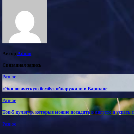
записям
Автор
Admin
Связанная запись
Разное
«Экологическую бомбу» обнаружили в Варшаве
Разное
Топ-5 культур, которые можно посадить в августе и успеть 
Разное