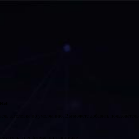
вка
нель заголовка по умолчанию. Вы можете добавить пользователь
оберутся на спецфоруме по экономике