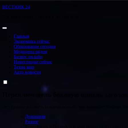
Перейти
ВЕСТНИК 24
к
Все важнейшие события в чистом виде
содержанию
Главная
Экономика сейчас
Образование сегодня
Медицина рядом
Бизнес онлайн
Инвестиции сейчас
Техно мир
Авто новости
Переключатель боковую панель заголо
Это пример виджета, показывающего, как выглядит боковая па
Домашняя
Разное
Креативить в Петербурге: участники из 30 стран с