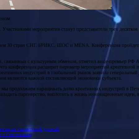
еном.
 Участниками мероприятия станут представители трех десятков 
ее чем 30 стран СНГ, БРИКС, ШОС и МЕNА. Конференция пройдет
в, связанных с культурным обменом, отметил вице-премьер РФ А
, что конференция расширит периметр мероприятий креативной 
креативных индустрий в глобальный рынок заявила генеральный
рии являются важной составляющей экономики субъекта.
л, мы продолжаем наращивать долю креативных индустрий в Пет
наладить партнерство, воплотить в жизнь инновационные идеи,
те на их гигантский урожай
не с Овечкиным