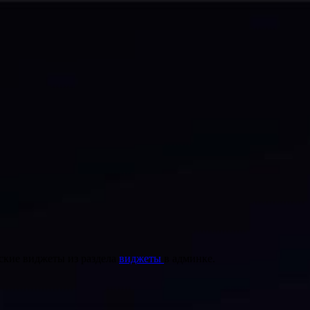
ские виджеты из раздела
виджеты
в админке.