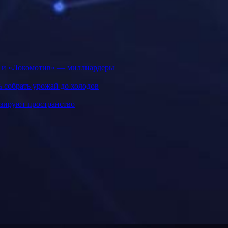
» и «Локомотив» — миллиардеры
ь собрать урожай до холодов
изируют пространство