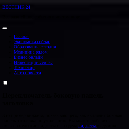
Перейти
ВЕСТНИК 24
к
Все важнейшие события в чистом виде
содержанию
Главная
Экономика сейчас
Образование сегодня
Медицина рядом
Бизнес онлайн
Инвестиции сейчас
Техно мир
Авто новости
Переключатель боковую панель
заголовка
Это пример виджета, показывающего, как выглядит боковая
панель заголовка по умолчанию. Вы можете добавить
пользовательские виджеты из раздела
виджеты
в админке.