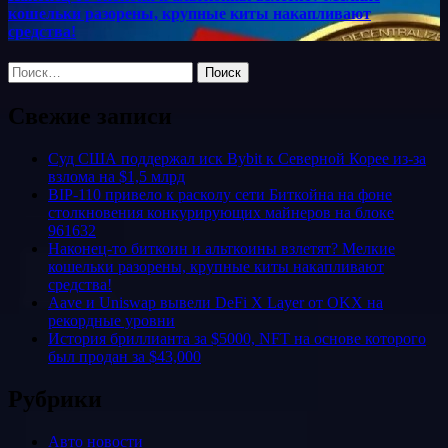
кошельки разорены, крупные киты накапливают
средства!
Найти:
Свежие записи
Суд США поддержал иск Bybit к Северной Корее из-за
взлома на $1,5 млрд
BIP-110 привело к расколу сети Биткойна на фоне
столкновения конкурирующих майнеров на блоке
961632
Наконец-то биткоин и альткоины взлетят? Мелкие
кошельки разорены, крупные киты накапливают
средства!
Aave и Uniswap вывели DeFi X Layer от OKX на
рекордные уровни
История бриллианта за $5000, NFT на основе которого
был продан за $43,000
Рубрики
Авто новости