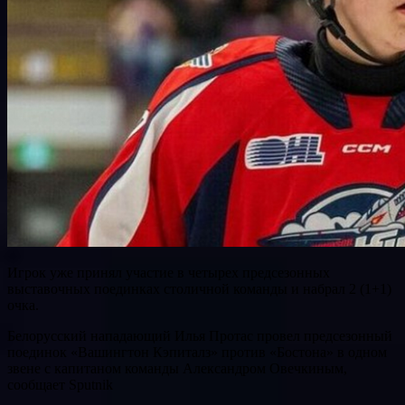
Игрок уже принял участие в четырех предсезонных
выставочных поединках столичной команды и набрал 2 (1+1)
очка.
Белорусский нападающий Илья Протас провел предсезонный
поединок «Вашингтон Кэпиталз» против «Бостона» в одном
звене с капитаном команды Александром Овечкиным,
сообщает Sputnik