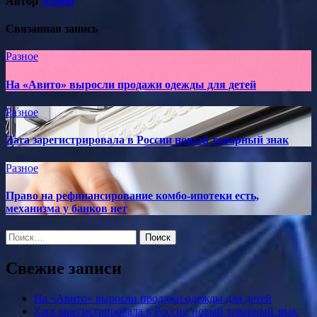
Автор
Admin
Связанная запись
Разное
На «Авито» выросли продажи одежды для детей
Разное
Zara зарегистрировала в России новый товарный знак
Разное
Право на рефинансирование комбо-ипотеки есть,
механизма у банков нет
Найти:
Свежие записи
На «Авито» выросли продажи одежды для детей
Zara зарегистрировала в России новый товарный знак