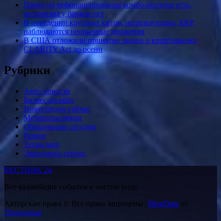
Право на рефинансирование комбо-ипотеки есть,
механизма у банков нет
В поведении крупных китов, использующих XRP,
наблюдаются необычные движения
В США отложили принятие закона о крипторынке
CLARITY Act до осени
Рубрики
Авто новости
Бизнес онлайн
Инвестиции сейчас
Медицина рядом
Образование сегодня
Разное
Техно мир
Экономика сейчас
ВЕСТНИК 24
Все важнейшие события в чистом виде
Авторские права © Все права защищены
|
BlogData
от
Themeansar
.