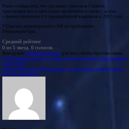
Ранее сообщалось, что суд вынес приговор Саркози,
приговорив его к пяти годам заключения в связи с делом
о финансировании его предвыборной кампании в 2007 году.
* Соцсеть заблокирована в РФ по требованию
Генпрокуратуры.
Средний рейтинг
0 из 5 звезд. 0 голосов.
Вам нужно
авторизироваться
для того, чтобы проголосовать.
Навигация
Опубликована карта со всеми освобожденными территориями
в зоне СВО
по
Роспотребнадзор: Заболеваемость кишечными инфекциями в
записям
России снижается