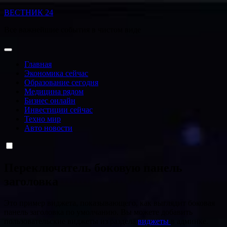
Перейти
ВЕСТНИК 24
к
Все важнейшие события в чистом виде
содержанию
Главная
Экономика сейчас
Образование сегодня
Медицина рядом
Бизнес онлайн
Инвестиции сейчас
Техно мир
Авто новости
Переключатель боковую панель
заголовка
Это пример виджета, показывающего, как выглядит боковая
панель заголовка по умолчанию. Вы можете добавить
пользовательские виджеты из раздела
виджеты
в админке.