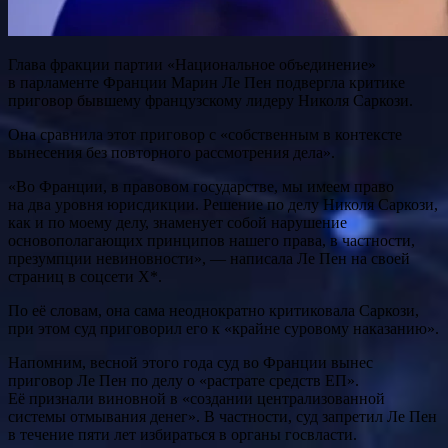
Глава фракции партии «Национальное объединение»
в парламенте Франции Марин Ле Пен подвергла критике
приговор бывшему французскому лидеру Николя Саркози.
Она сравнила этот приговор с «собственным в контексте
вынесения без повторного рассмотрения дела».
«Во Франции, в правовом государстве, мы имеем право
на два уровня юрисдикции. Решение по делу Николя Саркози,
как и по моему делу, знаменует собой нарушение
основополагающих принципов нашего права, в частности,
презумпции невиновности», — написала Ле Пен на своей
страниц в соцсети X*.
По её словам, она сама неоднократно критиковала Саркози,
при этом суд приговорил его к «крайне суровому наказанию».
Напомним, весной этого года суд во Франции вынес
приговор Ле Пен по делу о «растрате средств ЕП».
Её признали виновной в «создании централизованной
системы отмывания денег». В частности, суд запретил Ле Пен
в течение пяти лет избираться в органы госвласти.