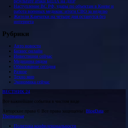
результате атаки БПЛА на ДНР
Наступление ВС РФ, удары по объектам в Киеве и
работа военных медиков: итоги СВО за неделю
Жители Камчатки на четыре дня останутся без
интернета
Рубрики
Авто новости
Бизнес онлайн
Инвестиции сейчас
Медицина рядом
Образование сегодня
Разное
Техно мир
Экономика сейчас
ВЕСТНИК 24
Все важнейшие события в чистом виде
Авторские права © Все права защищены
|
BlogData
от
Themeansar
.
Политика конфиденциальности