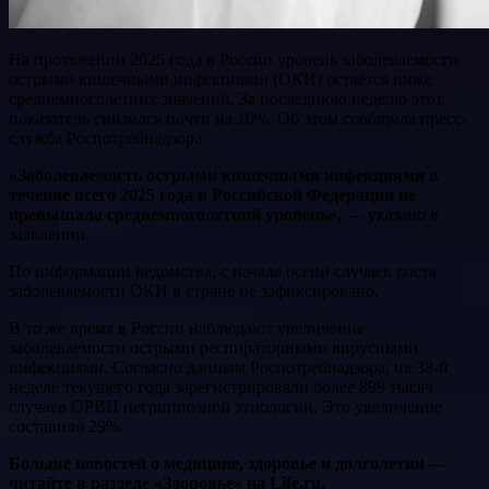
На протяжении 2025 года в России уровень заболеваемости
острыми кишечными инфекциями (ОКИ) остаётся ниже
среднемноголетних значений. За последнюю неделю этот
показатель снизился почти на 10%. Об этом сообщила пресс-
служба Роспотребнадзора.
«Заболеваемость острыми кишечными инфекциями в
течение всего 2025 года в Российской Федерации не
превышала среднемноголетний уровень»,
— указано в
заявлении.
По информации ведомства, с начала осени случаев роста
заболеваемости ОКИ в стране не зафиксировано.
В то же время в России наблюдают увеличение
заболеваемости острыми респираторными вирусными
инфекциями. Согласно данным Роспотребнадзора, на 38-й
неделе текущего года зарегистрировали более 899 тысяч
случаев ОРВИ негриппозной этиологии. Это увеличение
составило 29%.
Больше новостей о медицине, здоровье и долголетии —
читайте в разделе «Здоровье» на Life.ru.