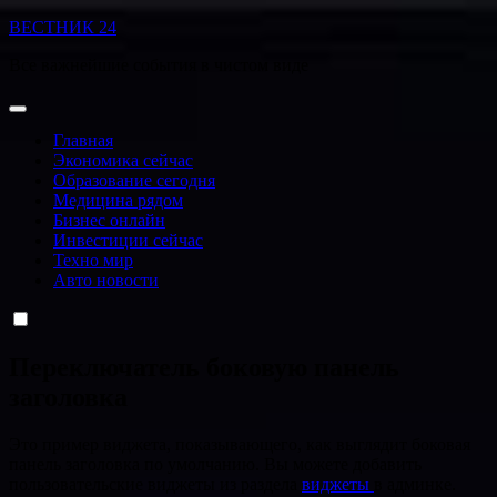
Перейти
ВЕСТНИК 24
к
Все важнейшие события в чистом виде
содержанию
Главная
Экономика сейчас
Образование сегодня
Медицина рядом
Бизнес онлайн
Инвестиции сейчас
Техно мир
Авто новости
Переключатель боковую панель
заголовка
Это пример виджета, показывающего, как выглядит боковая
панель заголовка по умолчанию. Вы можете добавить
пользовательские виджеты из раздела
виджеты
в админке.