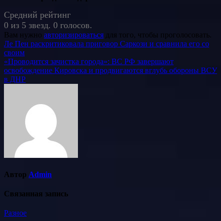
Средний рейтинг
0 из 5 звезд. 0 голосов.
Вам нужно
авторизироваться
для того, чтобы проголосовать.
Навигация
Ле Пен раскритиковала приговор Саркози и сравнила его со
своим
по
«Проводится зачистка города»: ВС РФ завершают
записям
освобождение Кировска и продвигаются вглубь обороны ВСУ
в ДНР
Автор
Admin
Связанная запись
Разное