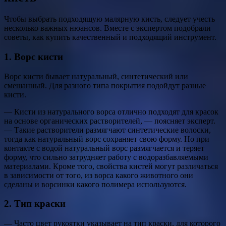
Чтобы выбрать подходящую малярную кисть, следует учесть
несколько важных нюансов. Вместе с экспертом подобрали
советы, как купить качественный и подходящий инструмент.
1. Ворс кисти
Ворс кисти бывает натуральный, синтетический или
смешанный. Для разного типа покрытия подойдут разные
кисти.
— Кисти из натурального ворса отлично подходят для красок
на основе органических растворителей, — поясняет эксперт.
— Такие растворители размягчают синтетические волоски,
тогда как натуральный ворс сохраняет свою форму. Но при
контакте с водой натуральный ворс размягчается и теряет
форму, что сильно затрудняет работу с водоразбавляемыми
материалами. Кроме того, свойства кистей могут различаться
в зависимости от того, из ворса какого животного они
сделаны и ворсинки какого полимера используются.
2. Тип краски
— Часто цвет рукоятки указывает на тип краски, для которого