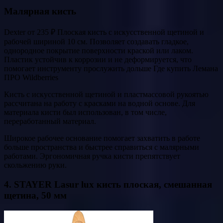
Малярная кисть
Dexter от 235 ₽ Плоская кисть с искусственной щетиной и
рабочей шириной 10 см. Позволяет создавать гладкое,
однородное покрытие поверхности краской или лаком.
Пластик устойчив к коррозии и не деформируется, что
помогает инструменту прослужить дольше Где купить Лемана
ПРО Wildberries
Кисть с искусственной щетиной и пластмассовой рукоятью
рассчитана на работу с красками на водной основе. Для
материала кисти был использован, в том числе,
переработанный материал.
Широкое рабочее основание помогает захватить в работе
больше пространства и быстрее справиться с малярными
работами. Эргономичная ручка кисти препятствует
скольжению руки.
4. STAYER Lasur lux кисть плоская, смешанная
щетина, 50 мм