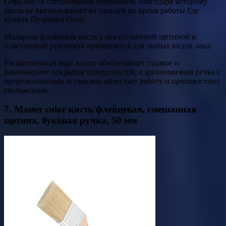
GripZone со специальным покрытием, благодаря которому
кисть не выскальзывает из пальцев во время работы Где
купить Петрович Ozon
Малярная флейцевая кисть с искусственной щетиной и
пластиковой рукояткой применяется для любых видов лака.
Расщепленный ворс кисти обеспечивает гладкое и
равномерное покрытие поверхностей, а эргономичная ручка с
прорезиненными вставками облегчает работу и противостоит
скольжению.
7. Master color кисть флейцевая, смешанная
щетина, буковая ручка, 50 мм