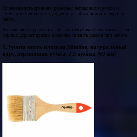
Плоская кисть среднего размера с деревянной ручкой и
смешанным ворсом подходит для любых видов малярных
работ.
Кистью можно работать с высокотекучими средствами — она
хорошо держит краску, позволяя снизить расход при работе.
5. Sparta кисть плоская Slimline, натуральный
ворс, деревянная ручка, 2,5 дюйма (63 мм)