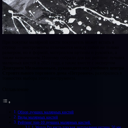
При покупке малярной кисти покупатель может встать в
ступор — инструменты отличаются между собой не только
размером, но и формой, материалом щетины и рукоятки, а
также назначением. Поэтому собрали для вас рейтинг лучших
малярных кистей в 2025 году, а также вместе с экспертом
Дмитрием Мельниковым, руководителем учебного центра
Строительного торгового дома «Петрович»,
разобрались в
тонкостях выбора этого инструмента.
Оглавление
Обзор лучших малярных кистей
Виды малярных кистей
Рейтинг топ-10 лучших малярных кистей
1. Wenzo Pro кисть плоская, натуральная щетина, 50 мм