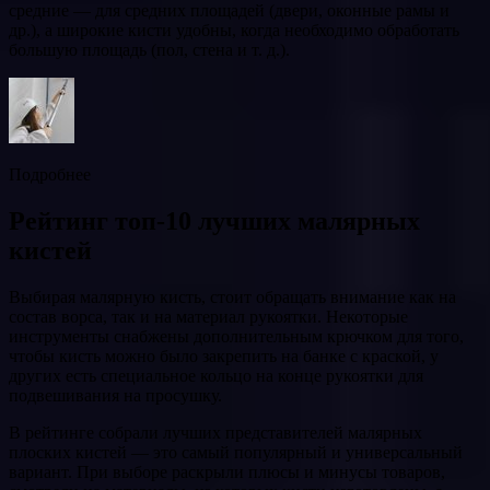
средние — для средних площадей (двери, оконные рамы и
др.), а широкие кисти удобны, когда необходимо обработать
большую площадь (пол, стена и т. д.).
Подробнее
Рейтинг топ-10 лучших малярных
кистей
Выбирая малярную кисть, стоит обращать внимание как на
состав ворса, так и на материал рукоятки. Некоторые
инструменты снабжены дополнительным крючком для того,
чтобы кисть можно было закрепить на банке с краской, у
других есть специальное кольцо на конце рукоятки для
подвешивания на просушку.
В рейтинге собрали лучших представителей малярных
плоских кистей — это самый популярный и универсальный
вариант. При выборе раскрыли плюсы и минусы товаров,