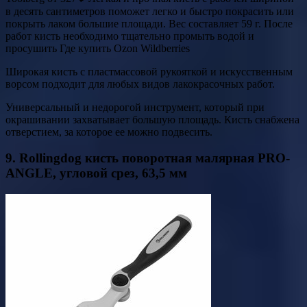
в десять сантиметров поможет легко и быстро покрасить или
покрыть лаком большие площади. Вес составляет 59 г. После
работ кисть необходимо тщательно промыть водой и
просушить Где купить Ozon Wildberries
Широкая кисть с пластмассовой рукояткой и искусственным
ворсом подходит для любых видов лакокрасочных работ.
Универсальный и недорогой инструмент, который при
окрашивании захватывает большую площадь. Кисть снабжена
отверстием, за которое ее можно подвесить.
9. Rollingdog кисть поворотная малярная PRO-
ANGLE, угловой срез, 63,5 мм