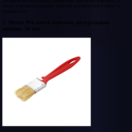
смотрели на материалы, из которых кисти изготовлены, а
также учитывали ширину рабочей поверхности и область
применения.
1. Wenzo Pro кисть плоская, натуральная
щетина, 50 мм