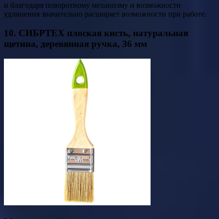
и благодаря поворотному механизму и возможности
удлинения значительно расширяет возможности при работе.
10. СИБРТЕХ плоская кисть, натуральная
щетина, деревянная ручка, 36 мм