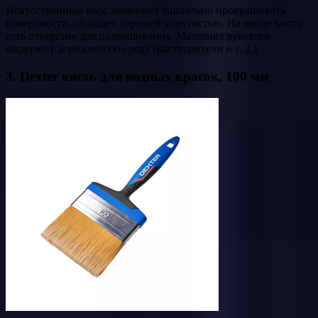
Искусственный ворс позволяет тщательно прокрашивать
поверхности, обладает хорошей упругостью. На конце кисти
есть отверстие для подвешивания. Материал рукоятки
выдержит агрессивную среду (растворители и т. д.)
3. Dexter кисть для водных красок, 100 мм