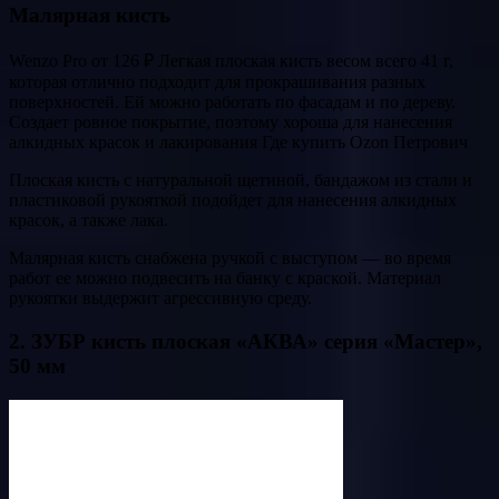
Малярная кисть
Wenzo Pro от 126 ₽ Легкая плоская кисть весом всего 41 г,
которая отлично подходит для прокрашивания разных
поверхностей. Ей можно работать по фасадам и по дереву.
Создает ровное покрытие, поэтому хороша для нанесения
алкидных красок и лакирования Где купить Ozon Петрович
Плоская кисть с натуральной щетиной, бандажом из стали и
пластиковой рукояткой подойдет для нанесения алкидных
красок, а также лака.
Малярная кисть снабжена ручкой с выступом — во время
работ ее можно подвесить на банку с краской. Материал
рукоятки выдержит агрессивную среду.
2. ЗУБР кисть плоская «АКВА» серия «Мастер»,
50 мм