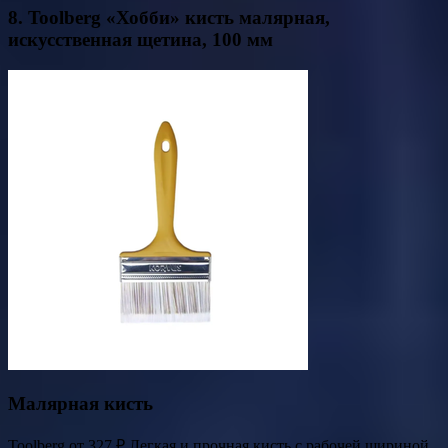
8. Toolberg «Хобби» кисть малярная,
искусственная щетина, 100 мм
Малярная кисть
Toolberg от 327 ₽ Легкая и прочная кисть с рабочей шириной