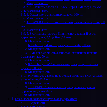
Малярная кисть
2. ЗУБР кисть плоская «АКВА» серия «Мастер», 50 мм
Малярная кисть
3. Dexter кисть для водных красок, 100 мм
Малярная кисть
4. STAYER Lasur lux кисть плоская, смешанная щетина, 50
мм
Малярная кисть
5. Sparta кисть плоская Slimline, натуральный ворс,
деревянная ручка, 2,5 дюйма (63 мм)
Малярная кисть
6. Color Expert кисть флейцевая Uni star, 60 мм
Малярная кисть
7. Master color кисть флейцевая, смешанная щетина,
буковая ручка, 50 мм
Малярная кисть
8. Toolberg «Хобби» кисть малярная, искусственная
щетина, 100 мм
Малярная кисть
9. Rollingdog кисть поворотная малярная PRO-ANGLE,
угловой срез, 63,5 мм
Малярная кисть
10. СИБРТЕХ плоская кисть, натуральная щетина,
деревянная ручка, 36 мм
Малярная кисть
Как выбрать качественную малярную кисть
1. Ворс кисти
2. Тип краски