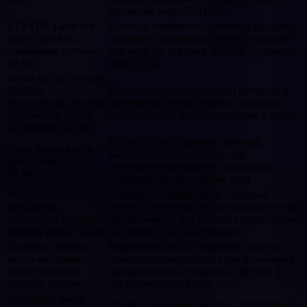
краски на водной основе
STAYER Lasur lux
Кисть со смешанной щетиной среднего
кисть плоская,
размера и деревянной ручкой подойдет
смешанная щетина,
для жидких, текучих средств — красок,
50 мм
лаков и др.
Sparta кисть плоская
Slimline,
Инструмент с натуральной щетиной и
натуральная щетина,
деревянной ручкой хорошо подходит
деревянная ручка,
для нанесения масляных красок и лаков
2,5 дюйма (63 мм)
Кисть с искусственной щетиной,
Color Expert кисть
расщепленной на концах для
флейцевая Uni star,
идеального финишного покрытия.
60 мм
Подходит для всех видов лака
Master color кисть
Среднего размера кисть с крепкой и
флейцевая,
прочной рукоятью из натурального бука
смешанная щетина,
предназначена для работы с пропитками
буковая ручка, 50 мм
для дерева и антисептиками
Toolberg «Хобби»
Бюджетная кисть с широкой рабочей
кисть малярная,
поверхностью подходит для различных
искусственная
лакокрасочных покрытий. Щетина из
щетина, 100 мм
искусственного ворса
Rollingdog кисть
Профессиональная кисть с поворотным