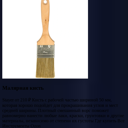
Малярная кисть
Stayer от 210 ₽ Кисть с рабочей частью шириной 50 мм,
которая хорошо подойдет для прокрашивания углов и мест
средней ширины. Плотный смешанный ворс поможет
равномерно нанести любые лаки, краски, грунтовки и другие
материалы, независимо от степени их густоты Где купить Все
Инструменты Ozon