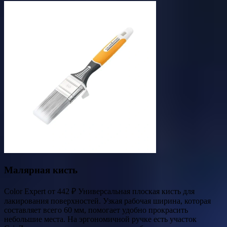
Малярная кисть
Color Expert от 442 ₽ Универсальная плоская кисть для
лакирования поверхностей. Узкая рабочая ширина, которая
составляет всего 60 мм, помогает удобно прокрасить
небольшие места. На эргономичной ручке есть участок