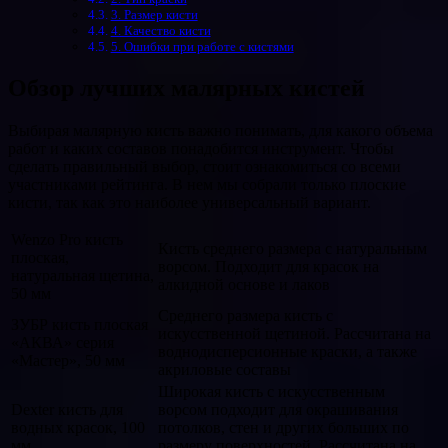
3. Размер кисти
4. Качество кисти
5. Ошибки при работе с кистями
Обзор лучших малярных кистей
Выбирая малярную кисть важно понимать, для какого объема
работ и каких составов понадобится инструмент. Чтобы
сделать правильный выбор, стоит ознакомиться со всеми
участниками рейтинга. В нем мы собрали только плоские
кисти, так как это наиболее универсальный вариант.
Wenzo Pro кисть
Кисть среднего размера с натуральным
плоская,
ворсом. Подходит для красок на
натуральная щетина,
алкидной основе и лаков
50 мм
Среднего размера кисть с
ЗУБР кисть плоская
искусственной щетиной. Рассчитана на
«АКВА» серия
воднодисперсионные краски, а также
«Мастер», 50 мм
акриловые составы
Широкая кисть с искусственным
Dexter кисть для
ворсом подходит для окрашивания
водных красок, 100
потолков, стен и других больших по
мм
размеру поверхностей. Рассчитана на