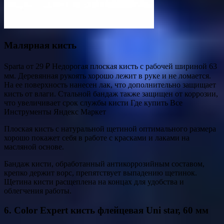
Малярная кисть
Sparta от 29 ₽ Недорогая плоская кисть с рабочей шириной 63
мм. Деревянная рукоять хорошо лежит в руке и не ломается.
На ее поверхность нанесен лак, что дополнительно защищает
кисть от влаги. Стальной бандаж также защищен от коррозии,
что увеличивает срок службы кисти Где купить Все
Инструменты Яндекс Маркет
Плоская кисть с натуральной щетиной оптимального размера
хорошо покажет себя в работе с красками и лаками на
масляной основе.
Бандаж кисти, обработанный антикоррозийным составом,
крепко держит ворс, препятствует выпадению щетинок.
Щетина кисти расщеплена на концах для удобства и
облегчения работы.
6. Color Expert кисть флейцевая Uni star, 60 мм