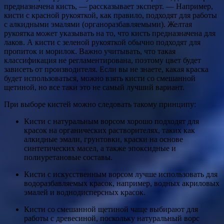
предназначена кисть, — рассказывает эксперт. — Например,
кисти с красной рукояткой, как правило, подходят для работы
с алкидными эмалями (органоразбавляемыми). Желтая
рукоятка может указывать на то, что кисть предназначена для
лаков. А кисти с зеленой рукояткой обычно подходят для
пропиток и морилок. Важно учитывать, что такая
классификация не регламентирована, поэтому цвет будет
зависеть от производителя. Если вы не знаете, какая краска
будет использоваться, можно взять кисти со смешанной
щетиной, но все таки это не самый лучший вариант.
При выборе кистей можно следовать такому принципу:
Кисти с натуральным ворсом хорошо подходят для
красок на органических растворителях, таких как
алкидные эмали, грунтовки, краски на основе
синтетических масел, а также эпоксидные и
полиуретановые составы.
Кисти с искусственным ворсом лучше использовать для
водоразбавляемых красок, например, водных акриловых
эмалей и воднодисперсных красок.
Кисти со смешанной щетиной чаще выбирают для
работы с древесиной, поскольку натуральный ворс