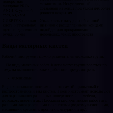
поворотная
механизмом. Искусственный ворс,
малярная PRO-
срезанный на конце под углом для более
ANGLE, угловой
ровного покрытия
срез, 63,5 мм
СИБРТЕХ плоская
Узкая кисть с натуральной свиной
кисть, натуральная
щетиной с расщепленными концами
щетина, деревянная
подойдет для прокрашивания
ручка, 36 мм
небольших, узких пространств
Виды малярных кистей
Рабочий инструмент можно разделить на несколько групп.
1. По виду малярных работ. Кисти могут группироваться по
тому, на выполнение каких работ они предусмотрены.
Флейцевые
Еще их называют плоскими — это самый привычный и
распространенный вид кистей. Такой инструмент используют
для окрашивания различных поверхностей — мебели,
потолков, дверей и др. Плоскими кистями можно работать с
разными лакокрасочными покрытиями (водоэмульсионными,
масляными красками, пропитки, лазурями и др.).