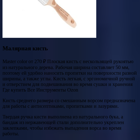
Малярная кисть
Master color от 270 ₽ Плоская кисть с нескользящей рукоятью
из натурального дерева. Рабочая ширина составляет 50 мм,
поэтому ей удобно наносить пропитки на поверхности разной
ширины, а также углы. Кисть легкая, с эргономичной ручной
и отверстием для подвешивания во время сушки и хранения
Где купить Все Инструменты Ozon
Кисть среднего размера со смешанным ворсом предназначена
для работы с антисептиками, пропитками и лазурями.
Твердая ручка кисти выполнена из натурального бука, а
бандаж из нержавеющей стали дополнительно укреплен
заклепками, чтобы избежать выпадения ворса во время
работы.