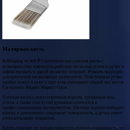
Малярная кисть
Rollingdog от 400 ₽ Синтетическая плоская кисть с
возможностью повернуть рабочую часть под углом к ручке и
зафиксировать в одной из шести позиций. Рукоять подходит
для крепления на малярные удлинители. Пластиковая ручка
удобно лежит в руке и при этом уменьшает общий вес кисти
Где купить Яндекс Маркет Ozon
Плоская кисть с искусственным ворсом, срезанным под
углом, а также изогнутой рукоятью относится к
профессиональным инструментам. Щетина хорошо набирает
краску и равномерно покрывает поверхность, а ручка имеет
антискользящее покрытие.
Кисть поможет не только покрасить ровную поверхность, но