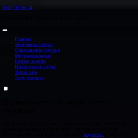
Перейти
ВЕСТНИК 24
к
Все важнейшие события в чистом виде
содержанию
Главная
Экономика сейчас
Образование сегодня
Медицина рядом
Бизнес онлайн
Инвестиции сейчас
Техно мир
Авто новости
Переключатель боковую панель
заголовка
Это пример виджета, показывающего, как выглядит боковая
панель заголовка по умолчанию. Вы можете добавить
пользовательские виджеты из раздела
виджеты
в админке.