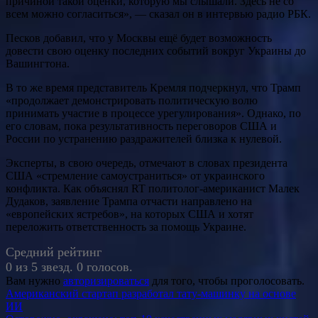
причиной такой оценки, которую мы слышали. Здесь не со
всем можно согласиться», — сказал он в интервью радио РБК.
Песков добавил, что у Москвы ещё будет возможность
довести свою оценку последних событий вокруг Украины до
Вашингтона.
В то же время представитель Кремля подчеркнул, что Трамп
«продолжает демонстрировать политическую волю
принимать участие в процессе урегулирования». Однако, по
его словам, пока результативность переговоров США и
России по устранению раздражителей близка к нулевой.
Эксперты, в свою очередь, отмечают в словах президента
США «стремление самоустраниться» от украинского
конфликта. Как объяснял RT политолог-американист Малек
Дудаков, заявление Трампа отчасти направлено на
«европейских ястребов», на которых США и хотят
переложить ответственность за помощь Украине.
Средний рейтинг
0 из 5 звезд. 0 голосов.
Вам нужно
авторизироваться
для того, чтобы проголосовать.
Навигация
Американский стартап разработал тату-машинку на основе
ИИ
по