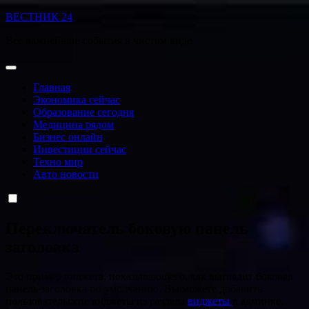
Перейти
ВЕСТНИК 24
к
Все важнейшие события в чистом виде
содержанию
Главная
Экономика сейчас
Образование сегодня
Медицина рядом
Бизнес онлайн
Инвестиции сейчас
Техно мир
Авто новости
Переключатель боковую панель
заголовка
Это пример виджета, показывающего, как выглядит боковая
панель заголовка по умолчанию. Вы можете добавить
пользовательские виджеты из раздела
виджеты
в админке.