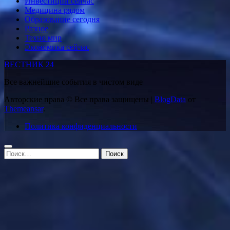
Инвестиции сейчас
Медицина рядом
Образование сегодня
Разное
Техно мир
Экономика сейчас
ВЕСТНИК 24
Все важнейшие события в чистом виде
Авторские права © Все права защищены
|
BlogData
от
Themeansar
.
Политика конфиденциальности
Найти: