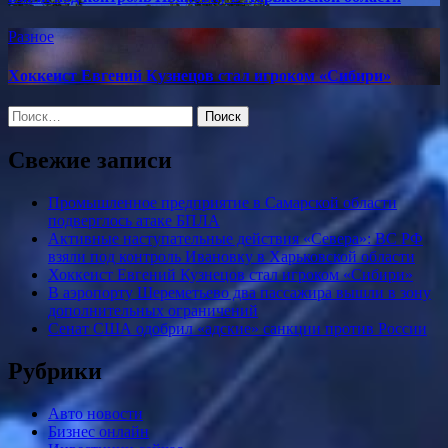
Разное
Хоккеист Евгений Кузнецов стал игроком «Сибири»
Найти:
Свежие записи
Промышленное предприятие в Самарской области
подверглось атаке БПЛА
Активные наступательные действия «Севера»: ВС РФ
взяли под контроль Ивановку в Харьковской области
Хоккеист Евгений Кузнецов стал игроком «Сибири»
В аэропорту Шереметьево два пассажира вышли в зону
дополнительных ограничений
Сенат США одобрил «адские» санкции против России
Рубрики
Авто новости
Бизнес онлайн