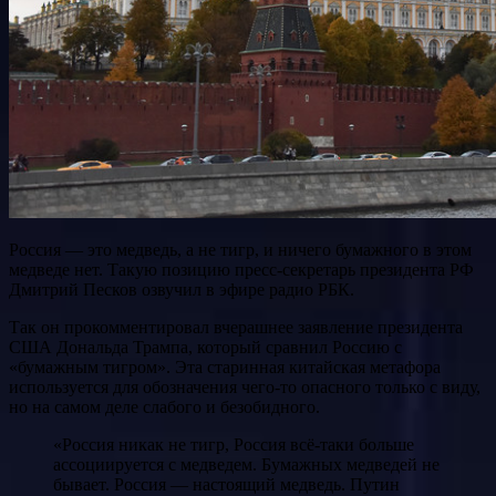
Россия — это медведь, а не тигр, и ничего бумажного в этом
медведе нет. Такую позицию пресс-секретарь президента РФ
Дмитрий Песков озвучил в эфире радио РБК.
Так он прокомментировал вчерашнее заявление президента
США Дональда Трампа, который сравнил Россию с
«бумажным тигром». Эта старинная китайская метафора
используется для обозначения чего-то опасного только с виду,
но на самом деле слабого и безобидного.
«Россия никак не тигр, Россия всё-таки больше
ассоциируется с медведем. Бумажных медведей не
бывает. Россия — настоящий медведь. Путин