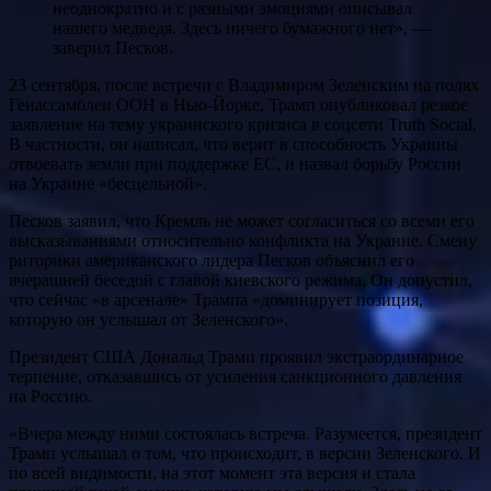
неоднократно и с разными эмоциями описывал
нашего медведя. Здесь ничего бумажного нет», —
заверил Песков.
23 сентября, после встречи с Владимиром Зеленским на полях
Генассамблеи ООН в Нью-Йорке, Трамп опубликовал резкое
заявление на тему украинского кризиса в соцсети Truth Social.
В частности, он написал, что верит в способность Украины
отвоевать земли при поддержке ЕС, и назвал борьбу России
на Украине «бесцельной».
Песков заявил, что Кремль не может согласиться со всеми его
высказываниями относительно конфликта на Украине. Смену
риторики американского лидера Песков объяснил его
вчерашней беседой с главой киевского режима. Он допустил,
что сейчас «в арсенале» Трампа «доминирует позиция,
которую он услышал от Зеленского».
Президент США Дональд Трамп проявил экстраординарное
терпение, отказавшись от усиления санкционного давления
на Россию.
«Вчера между ними состоялась встреча. Разумеется, президент
Трамп услышал о том, что происходит, в версии Зеленского. И
по всей видимости, на этот момент эта версия и стала