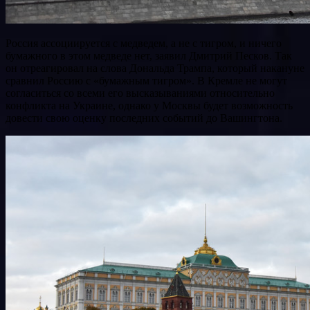
Россия ассоциируется с медведем, а не с тигром, и ничего
бумажного в этом медведе нет, заявил Дмитрий Песков. Так
он отреагировал на слова Дональда Трампа, который накануне
сравнил Россию с «бумажным тигром». В Кремле не могут
согласиться со всеми его высказываниями относительно
конфликта на Украине, однако у Москвы будет возможность
довести свою оценку последних событий до Вашингтона.