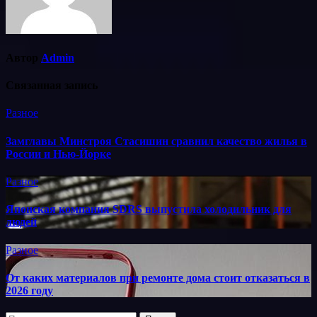
Автор
Admin
Связанная запись
Разное
Замглавы Минстроя Стасишин сравнил качество жилья в
России и Нью-Йорке
Разное
Японская компания SDRS выпустила холодильник для
людей
Разное
От каких материалов при ремонте дома стоит отказаться в
2026 году