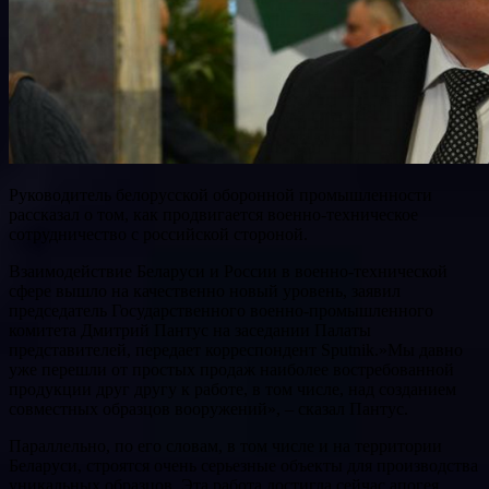
Руководитель белорусской оборонной промышленности
рассказал о том, как продвигается военно-техническое
сотрудничество с российской стороной.
Взаимодействие Беларуси и России в военно-технической
сфере вышло на качественно новый уровень, заявил
председатель Государственного военно-промышленного
комитета Дмитрий Пантус на заседании Палаты
представителей, передает корреспондент Sputnik.»Мы давно
уже перешли от простых продаж наиболее востребованной
продукции друг другу к работе, в том числе, над созданием
совместных образцов вооружений», – сказал Пантус.
Параллельно, по его словам, в том числе и на территории
Беларуси, строятся очень серьезные объекты для производства
уникальных образцов. Эта работа достигла сейчас апогея.