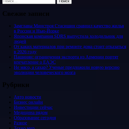
Найти:
Свежие записи
Замглавы Минстроя Стасишин сравнил качество жилья
в России и Нью-Йорке
Японская компания SDRS выпустила холодильник для
людей
От каких материалов при ремонте дома стоит отказаться
в 2026 году
Пашинян: ограничения экспорта из Армении портят
впечатление о ЕАЭС
Не мясо, а сахар? Ученые предложили новую версию
эволюции человеческого мозга
Рубрики
Авто новости
Бизнес онлайн
Инвестиции сейчас
Медицина рядом
Образование сегодня
Разное
Техно мир