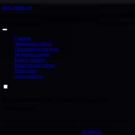
Перейти
ВЕСТНИК 24
к
Все важнейшие события в чистом виде
содержанию
Главная
Экономика сейчас
Образование сегодня
Медицина рядом
Бизнес онлайн
Инвестиции сейчас
Техно мир
Авто новости
Переключатель боковую панель
заголовка
Это пример виджета, показывающего, как выглядит боковая
панель заголовка по умолчанию. Вы можете добавить
пользовательские виджеты из раздела
виджеты
в админке.