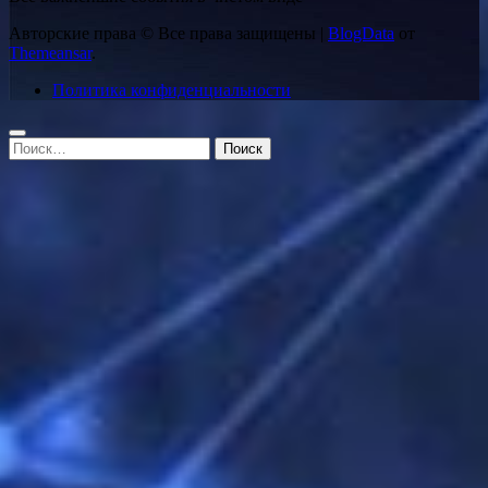
Авторские права © Все права защищены
|
BlogData
от
Themeansar
.
Политика конфиденциальности
Найти: