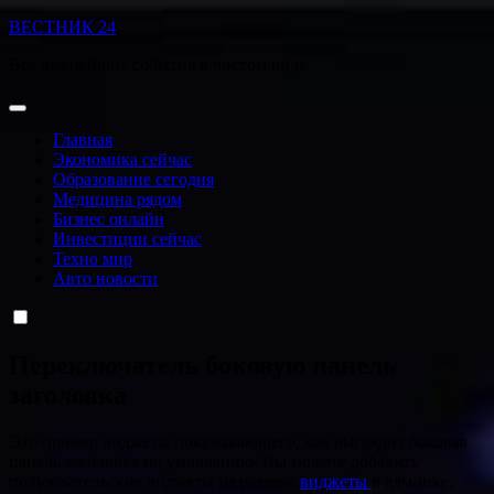
Перейти
ВЕСТНИК 24
к
Все важнейшие события в чистом виде
содержанию
Главная
Экономика сейчас
Образование сегодня
Медицина рядом
Бизнес онлайн
Инвестиции сейчас
Техно мир
Авто новости
Переключатель боковую панель
заголовка
Это пример виджета, показывающего, как выглядит боковая
панель заголовка по умолчанию. Вы можете добавить
пользовательские виджеты из раздела
виджеты
в админке.