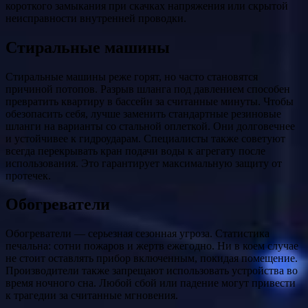
короткого замыкания при скачках напряжения или скрытой
неисправности внутренней проводки.
Стиральные машины
Стиральные машины реже горят, но часто становятся
причиной потопов. Разрыв шланга под давлением способен
превратить квартиру в бассейн за считанные минуты. Чтобы
обезопасить себя, лучше заменить стандартные резиновые
шланги на варианты со стальной оплеткой. Они долговечнее
и устойчивее к гидроударам. Специалисты также советуют
всегда перекрывать кран подачи воды к агрегату после
использования. Это гарантирует максимальную защиту от
протечек.
Обогреватели
Обогреватели — серьезная сезонная угроза. Статистика
печальна: сотни пожаров и жертв ежегодно. Ни в коем случае
не стоит оставлять прибор включенным, покидая помещение.
Производители также запрещают использовать устройства во
время ночного сна. Любой сбой или падение могут привести
к трагедии за считанные мгновения.