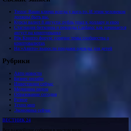
Trezor: Ваши ключи всегда у кого-то. И этим человеком
должны быть вы.
Курсы валют 8 августа: рубль упал к доллару и евро
Стагнация биткоина и рекорды Cardano: как начинается
август на крипторынке
Рбк Крипто форум: горячие темы сообщества о
криптовалютах
На «Авито» выросли продажи одежды для детей
Рубрики
Авто новости
Бизнес онлайн
Инвестиции сейчас
Медицина рядом
Образование сегодня
Разное
Техно мир
Экономика сейчас
ВЕСТНИК 24
Все важнейшие события в чистом виде