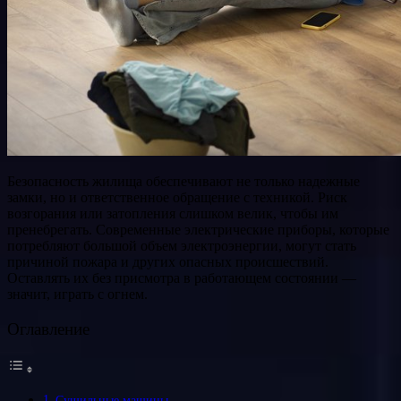
Безопасность жилища обеспечивают не только надежные
замки, но и ответственное обращение с техникой. Риск
возгорания или затопления слишком велик, чтобы им
пренебрегать. Современные электрические приборы, которые
потребляют большой объем электроэнергии, могут стать
причиной пожара и других опасных происшествий.
Оставлять их без присмотра в работающем состоянии —
значит, играть с огнем.
Оглавление
Сушильные машины