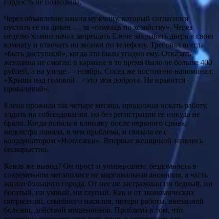
гордость не позволила.
Через объявление нашла мужчину, который согласился
пустить ее на диван — за «помощь по хозяйству». Через
неделю хозяин начал запрещать Елене закрывать дверь в свою
комнату и отвечать на звонки по телефону. Требовал всегда
«быть доступной», когда это было угодно ему. Отказать
женщина не смогла: в кармане в то время было не больше 400
рублей, а на улице — ноябрь. Сосед же постоянно напоминал:
«Крыша над головой — это моя доброта. Не нравится —
проваливай».
Елена прожила так четыре месяца, продолжая искать работу,
ходить на собеседования, но без регистрации ее никуда не
брали. Когда попала в клинику после нервного срыва,
медсестра поняла, в чем проблема, и связала ее с
координатором «Ночлежки». Впервые женщиной занялись
бескорыстно.
Каков же вывод? Он прост и универсален: бездомность в
современном мегаполисе не маргинальная аномалия, а часть
жизни большого города. От нее не застрахован ни бедный, ни
богатый, ни умный, ни глупый. Как и от экономических
потрясений, семейного насилия, потери работы, внезапной
болезни, действий мошенников. Проблема в том, что
женщины проходят этот путь тише и незаметнее для