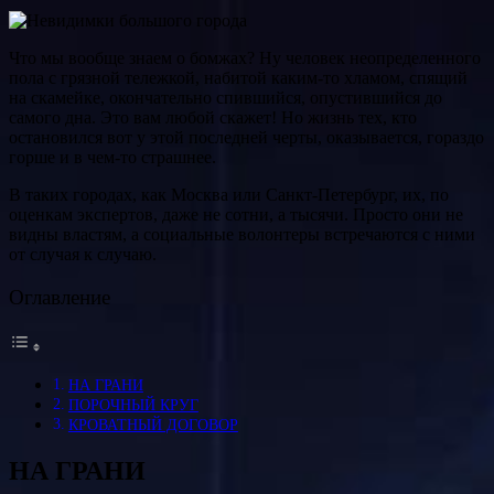
Что мы вообще знаем о бомжах? Ну человек неопределенного
пола с грязной тележкой, набитой каким-то хламом, спящий
на скамейке, окончательно спившийся, опустившийся до
самого дна. Это вам любой скажет! Но жизнь тех, кто
остановился вот у этой последней черты, оказывается, гораздо
горше и в чем-то страшнее.
В таких городах, как Москва или Санкт-Петербург, их, по
оценкам экспертов, даже не сотни, а тысячи. Просто они не
видны властям, а социальные волонтеры встречаются с ними
от случая к случаю.
Оглавление
НА ГРАНИ
ПОРОЧНЫЙ КРУГ
КРОВАТНЫЙ ДОГОВОР
НА ГРАНИ