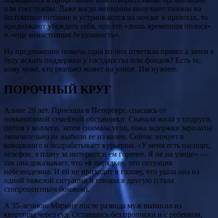
или госслужбы. Даже когда женщины получают талоны на
бесплатное питание и устраиваются на ночлег в приютах, то
продолжают убеждать себя, что это «лишь временная полоса»
и «еще ненастоящая бездомность».
На предложение помочь одна из них ответила прямо: а зачем я
буду искать поддержки у государства или фондов? Есть те,
кому хуже, кто реально живет на улице. Им нужнее.
ПОРОЧНЫЙ КРУГ
Алине 29 лет. Приехала в Петербург, спасаясь от
невыносимой семейной обстановки. Сначала жила у подруги,
потом у коллеги, затем снимала угол, пока задержки зарплаты
окончательно не выбили ее из колеи. Сейчас ночует в
коворкинге и подрабатывает курьером. «У меня есть паспорт,
телефон, я плачу за интернет и ем горячее. Я не на улице» —
так она доказывает, что «в порядке», что ситуация
небезнадежна. И ей не приходит в голову, что ушла она из
одной тяжелой ситуации и попала в другую (стала
стопроцентным бомжем).
А 35-летнюю Марину после развода муж выписал из
квартиры через суд. Оставшись без прописки и с ребенком,