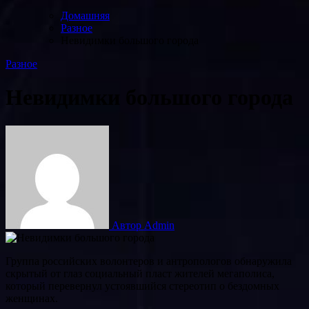
Домашняя
Разное
Невидимки большого города
Разное
Невидимки большого города
Автор Admin
Группа российских волонтеров и антропологов обнаружила
скрытый от глаз социальный пласт жителей мегаполиса,
который перевернул устоявшийся стереотип о бездомных
женщинах.