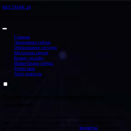
Перейти
ВЕСТНИК 24
к
Все важнейшие события в чистом виде
содержанию
Главная
Экономика сейчас
Образование сегодня
Медицина рядом
Бизнес онлайн
Инвестиции сейчас
Техно мир
Авто новости
Переключатель боковую панель
заголовка
Это пример виджета, показывающего, как выглядит боковая
панель заголовка по умолчанию. Вы можете добавить
пользовательские виджеты из раздела
виджеты
в админке.