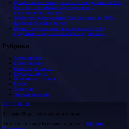
Цена биткоина может достичь 1,3 млн долларов США:
Мэтт Хоуган из Bitwise ждет триллионы
институциональных денег
Объём торгов фьючерсами Cardano вырос на 380%.
Криптокиты ставят на рост
Проект децентрализованных финансов (DeFi)
продолжает выкуп токенов! Вот подробности
Рубрики
Авто новости
Бизнес онлайн
Инвестиции сейчас
Медицина рядом
Образование сегодня
Разное
Техно мир
Экономика сейчас
ВЕСТНИК 24
Все важнейшие события в чистом виде
Авторские права © Все права защищены
|
BlogData
от
Themeansar
.