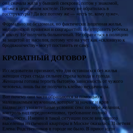
она сначала жила у бывшей свекрови, потом у знакомой,
позже в церковном хостеле. Почему не обратилась в
госструктуры? Да все потому же — «есть те, кому хуже».
Формально не бездомная, но фактически лишенная жилья,
медицинской привязки и соцгарантий. Не отправить ребенка
в школу. Не получить больничный. Не обратиться в полицию
за защитой от насилия, потому что на учет как «склонную к
бродяжничеству» могут поставить ее саму.
КРОВАТНЫЙ ДОГОВОР
Исследователи признают, что для оставшихся без жилья
женщин страх стыда сильнее страха холода и голода.
Женщины готовы терпеть бытовую зависимость от чужого
человека, лишь бы не получить клеймо неудачницы.
Вот почему они часто обращаются за помощью к
малознакомым мужчинам, которые за ночлег и кров
выдвигают унизительные условия: секс по мере желания,
контроль над передвижениями, требование полной
лояльности. Именно в такой ситуации после внезапного
выселения из съемной квартиры в Москве оказалась 31-летняя
Елена. Родственников в городе не было. В приют идти