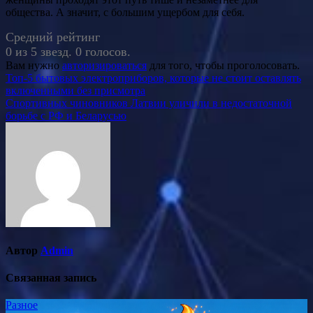
общества. А значит, с большим ущербом для себя.
Средний рейтинг
0 из 5 звезд. 0 голосов.
Вам нужно
авторизироваться
для того, чтобы проголосовать.
Навигация
Топ-5 бытовых электроприборов, которые не стоит оставлять
включенными без присмотра
по
Спортивных чиновников Латвии уличили в недостаточной
записям
борьбе с РФ и Беларусью
Автор
Admin
Связанная запись
Разное