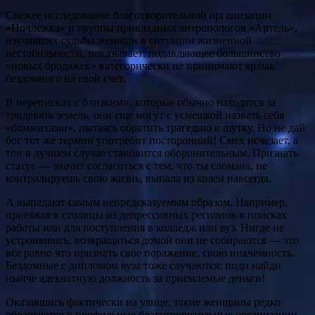
Свежее исследование благотворительной организации
«Ночлежка» и группы прикладных антропологов «Артель»,
изучавших судьбы женщин в ситуации жизненной
нестабильности, показывает: подавляющее большинство
«новых бродяжек» категорически не принимают ярлык
бездомного на свой счет.
В переписках с близкими, которые обычно находятся за
тридевять земель, они еще могут с усмешкой назвать себя
«бомжихами», пытаясь обратить трагедию в шутку. Но не дай
бог тот же термин употребит посторонний! Смех исчезает, а
тон в лучшем случае становится оборонительным. Признать
статус — значит согласиться с тем, что ты сломана, не
контролируешь свою жизнь, выпала из колеи навсегда.
А выпадают самым непредсказуемым образом. Например,
приезжая в столицы из депрессивных регионов в поисках
работы или для поступления в колледж или вуз. Нигде не
устроившись, возвращаться домой они не собираются — это
все равно что признать свое поражение, свою никчемность.
Бездомные с дипломом вуза тоже случаются: поди найди
нынче адекватную должность за приемлемые деньги!
Оказавшись фактически на улице, такие женщины редко
обращаются в профильные благотворительные организации